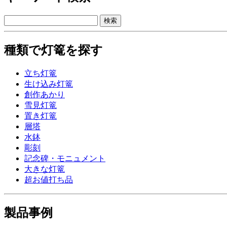
種類で灯篭を探す
立ち灯篭
生け込み灯篭
創作あかり
雪見灯篭
置き灯篭
層塔
水鉢
彫刻
記念碑・モニュメント
大きな灯篭
超お値打ち品
製品事例