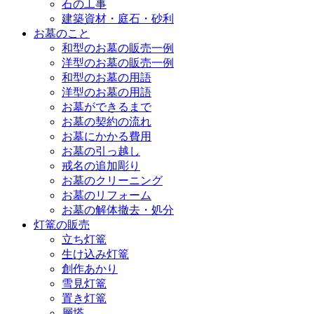
石の工事
建築資材・庭石・砂利
お墓のこと
和型のお墓の販売一例
洋型のお墓の販売一例
和型のお墓の用語
洋型のお墓の用語
お墓ができるまで
お墓の契約の流れ
お墓にかかる費用
お墓の引っ越し
戒名の追加彫り
お墓のクリーニング
お墓のリフォーム
お墓の解体撤去・処分
灯篭の販売
立ち灯篭
生け込み灯篭
創作あかり
雪見灯篭
置き灯篭
層塔