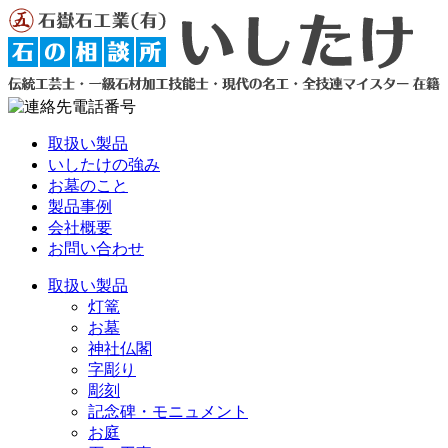
取扱い製品
いしたけの強み
お墓のこと
製品事例
会社概要
お問い合わせ
取扱い製品
灯篭
お墓
神社仏閣
字彫り
彫刻
記念碑・モニュメント
お庭