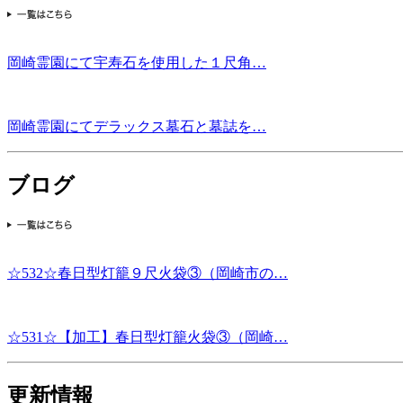
岡崎霊園にて宇寿石を使用した１尺角…
岡崎霊園にてデラックス墓石と墓誌を…
ブログ
☆532☆春日型灯籠９尺火袋③（岡崎市の…
☆531☆【加工】春日型灯籠火袋③（岡崎…
更新情報