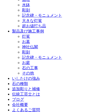
水鉢
彫刻
記念碑・モニュメント
大きな灯篭
超お値打ち品
製品及び施工事例
灯篭
お墓
神社仏閣
彫刻
記念碑・モニュメント
お庭
石の工事
その他
いしたけの強み
石の種類
追加彫りと補修
伝統工芸士とは
ブログ
会社概要
よくあるご質問