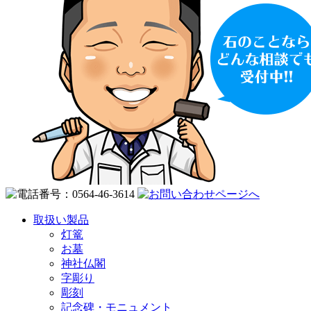
取扱い製品
灯篭
お墓
神社仏閣
字彫り
彫刻
記念碑・モニュメント