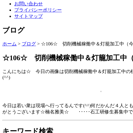
お問い合わせ
プライバシーポリシー
サイトマップ
ブログ
ホーム
>
ブログ
>
☆106☆ 切削機械稼働中＆灯籠加工中（
☆106☆ 切削機械稼働中＆灯籠加工中
こんにちは☆ 今日の画像は切削機械稼働中＆灯籠加工中の様
(^^)
今日は若い衆は現場へ行ってるんです(^^)何だかんだ４人と
がとうございます☆楠名雅美☆ ･････石工研修生募集中です
キーワード検索