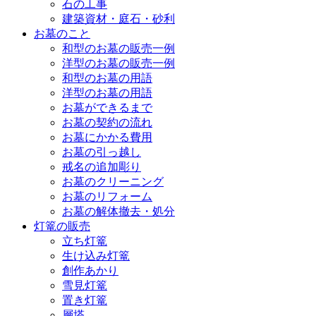
石の工事
建築資材・庭石・砂利
お墓のこと
和型のお墓の販売一例
洋型のお墓の販売一例
和型のお墓の用語
洋型のお墓の用語
お墓ができるまで
お墓の契約の流れ
お墓にかかる費用
お墓の引っ越し
戒名の追加彫り
お墓のクリーニング
お墓のリフォーム
お墓の解体撤去・処分
灯篭の販売
立ち灯篭
生け込み灯篭
創作あかり
雪見灯篭
置き灯篭
層塔