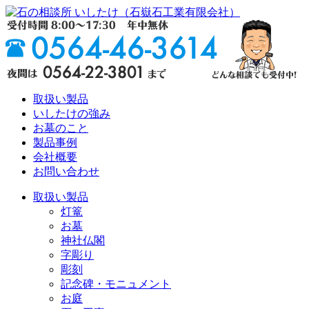
取扱い製品
いしたけの強み
お墓のこと
製品事例
会社概要
お問い合わせ
取扱い製品
灯篭
お墓
神社仏閣
字彫り
彫刻
記念碑・モニュメント
お庭