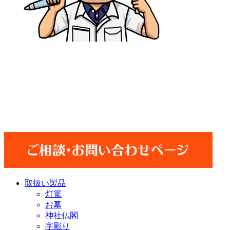
取扱い製品
灯篭
お墓
神社仏閣
字彫り