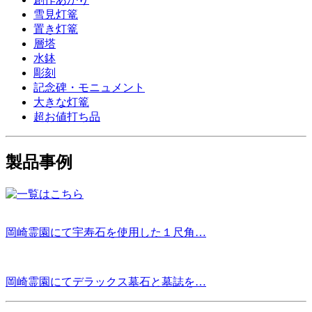
雪見灯篭
置き灯篭
層塔
水鉢
彫刻
記念碑・モニュメント
大きな灯篭
超お値打ち品
製品事例
岡崎霊園にて宇寿石を使用した１尺角…
岡崎霊園にてデラックス墓石と墓誌を…