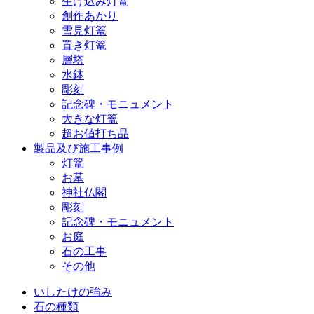
生け込み灯篭
創作あかり
雪見灯篭
置き灯篭
層塔
水鉢
彫刻
記念碑・モニュメント
大きな灯篭
超お値打ち品
製品及び施工事例
灯篭
お墓
神社仏閣
彫刻
記念碑・モニュメント
お庭
石の工事
その他
いしたけの強み
石の種類