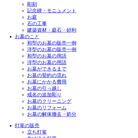
彫刻
記念碑・モニュメント
お庭
石の工事
建築資材・庭石・砂利
お墓のこと
和型のお墓の販売一例
洋型のお墓の販売一例
和型のお墓の用語
洋型のお墓の用語
お墓ができるまで
お墓の契約の流れ
お墓にかかる費用
お墓の引っ越し
戒名の追加彫り
お墓のクリーニング
お墓のリフォーム
お墓の解体撤去・処分
灯篭の販売
立ち灯篭