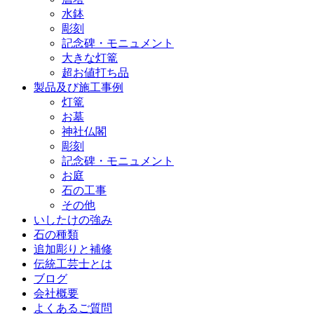
水鉢
彫刻
記念碑・モニュメント
大きな灯篭
超お値打ち品
製品及び施工事例
灯篭
お墓
神社仏閣
彫刻
記念碑・モニュメント
お庭
石の工事
その他
いしたけの強み
石の種類
追加彫りと補修
伝統工芸士とは
ブログ
会社概要
よくあるご質問