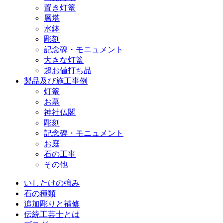
置き灯篭
層塔
水鉢
彫刻
記念碑・モニュメント
大きな灯篭
超お値打ち品
製品及び施工事例
灯篭
お墓
神社仏閣
彫刻
記念碑・モニュメント
お庭
石の工事
その他
いしたけの強み
石の種類
追加彫りと補修
伝統工芸士とは