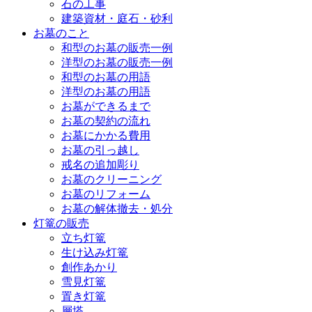
石の工事
建築資材・庭石・砂利
お墓のこと
和型のお墓の販売一例
洋型のお墓の販売一例
和型のお墓の用語
洋型のお墓の用語
お墓ができるまで
お墓の契約の流れ
お墓にかかる費用
お墓の引っ越し
戒名の追加彫り
お墓のクリーニング
お墓のリフォーム
お墓の解体撤去・処分
灯篭の販売
立ち灯篭
生け込み灯篭
創作あかり
雪見灯篭
置き灯篭
層塔