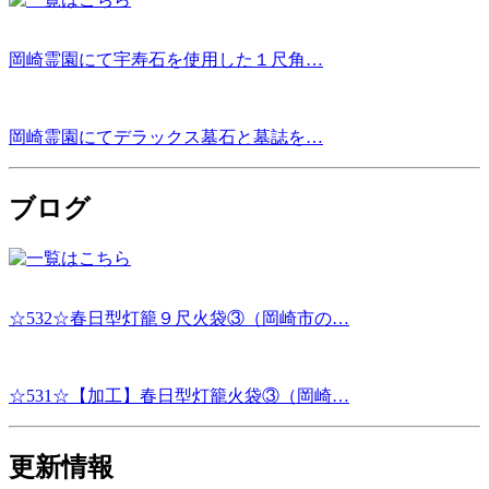
岡崎霊園にて宇寿石を使用した１尺角…
岡崎霊園にてデラックス墓石と墓誌を…
ブログ
☆532☆春日型灯籠９尺火袋③（岡崎市の…
☆531☆【加工】春日型灯籠火袋③（岡崎…
更新情報