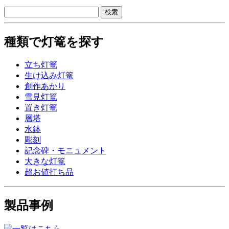
種類で灯篭を探す
立ち灯篭
生け込み灯篭
創作あかり
雪見灯篭
置き灯篭
層塔
水鉢
彫刻
記念碑・モニュメント
大きな灯篭
超お値打ち品
製品事例