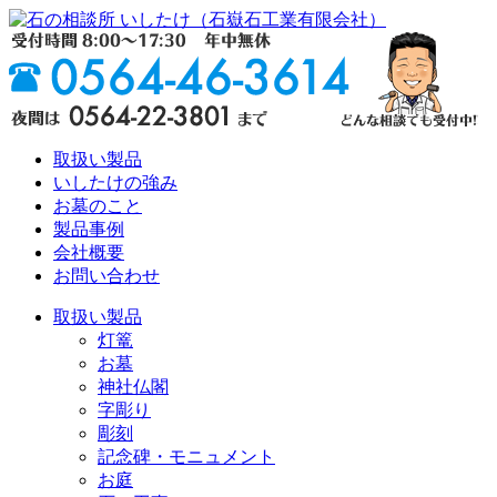
取扱い製品
いしたけの強み
お墓のこと
製品事例
会社概要
お問い合わせ
取扱い製品
灯篭
お墓
神社仏閣
字彫り
彫刻
記念碑・モニュメント
お庭