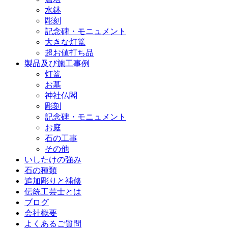
水鉢
彫刻
記念碑・モニュメント
大きな灯篭
超お値打ち品
製品及び施工事例
灯篭
お墓
神社仏閣
彫刻
記念碑・モニュメント
お庭
石の工事
その他
いしたけの強み
石の種類
追加彫りと補修
伝統工芸士とは
ブログ
会社概要
よくあるご質問