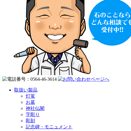
取扱い製品
灯篭
お墓
神社仏閣
字彫り
彫刻
記念碑・モニュメント