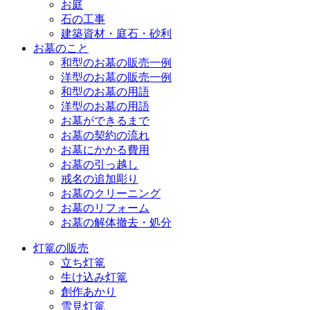
お庭
石の工事
建築資材・庭石・砂利
お墓のこと
和型のお墓の販売一例
洋型のお墓の販売一例
和型のお墓の用語
洋型のお墓の用語
お墓ができるまで
お墓の契約の流れ
お墓にかかる費用
お墓の引っ越し
戒名の追加彫り
お墓のクリーニング
お墓のリフォーム
お墓の解体撤去・処分
灯篭の販売
立ち灯篭
生け込み灯篭
創作あかり
雪見灯篭