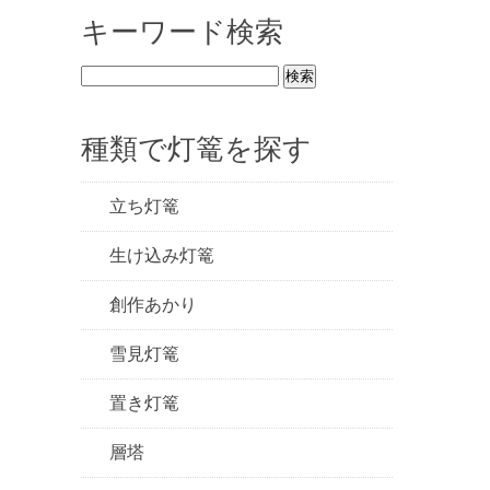
キーワード検索
種類で灯篭を探す
立ち灯篭
生け込み灯篭
創作あかり
雪見灯篭
置き灯篭
層塔