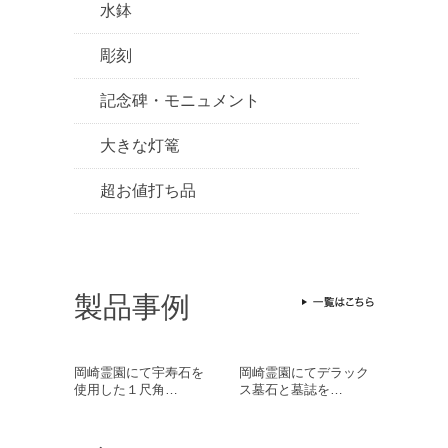
水鉢
彫刻
記念碑・モニュメント
大きな灯篭
超お値打ち品
製品事例
岡崎霊園にて宇寿石を
岡崎霊園にてデラック
使用した１尺角…
ス墓石と墓誌を…