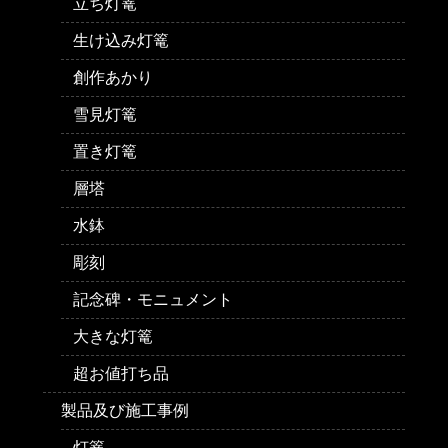
立ち灯篭
生け込み灯篭
創作あかり
雪見灯篭
置き灯篭
層塔
水鉢
彫刻
記念碑・モニュメント
大きな灯篭
超お値打ち品
製品及び施工事例
灯篭