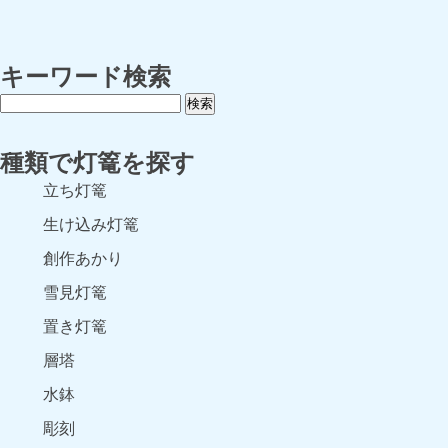
キーワード検索
種類で灯篭を探す
立ち灯篭
生け込み灯篭
創作あかり
雪見灯篭
置き灯篭
層塔
水鉢
彫刻