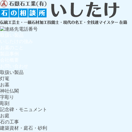
取扱い製品
いしたけの強み
お墓のこと
製品事例
会社概要
お問い合わせ
取扱い製品
灯篭
お墓
神社仏閣
字彫り
彫刻
記念碑・モニュメント
お庭
石の工事
建築資材・庭石・砂利