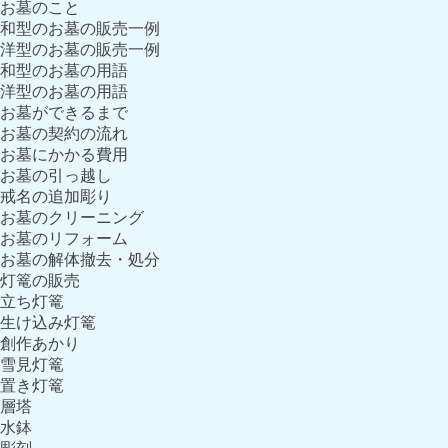
お墓のこと
和型のお墓の販売一例
洋型のお墓の販売一例
和型のお墓の用語
洋型のお墓の用語
お墓ができるまで
お墓の契約の流れ
お墓にかかる費用
お墓の引っ越し
戒名の追加彫り
お墓のクリーニング
お墓のリフォーム
お墓の解体撤去・処分
灯篭の販売
立ち灯篭
生け込み灯篭
創作あかり
雪見灯篭
置き灯篭
層塔
水鉢