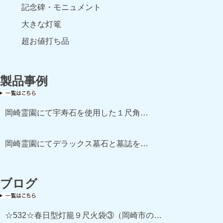
記念碑・モニュメント
大きな灯篭
超お値打ち品
製品事例
岡崎霊園にて宇寿石を使用した１尺角…
岡崎霊園にてデラックス墓石と墓誌を…
ブログ
☆532☆春日型灯籠９尺火袋③（岡崎市の…