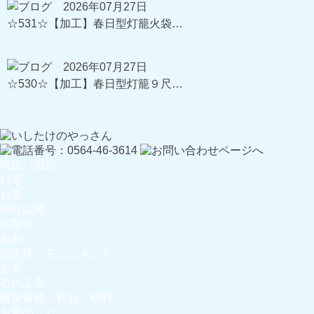
2026年07月27日
☆531☆【加工】春日型灯籠火袋…
2026年07月27日
☆530☆【加工】春日型灯籠９尺…
取扱い製品
灯篭
お墓
神社仏閣
字彫り
彫刻
記念碑・モニュメント
お庭
石の工事
建築資材・庭石・砂利
お墓のこと