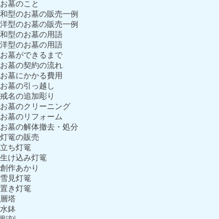
お墓のこと
和型のお墓の販売一例
洋型のお墓の販売一例
和型のお墓の用語
洋型のお墓の用語
お墓ができるまで
お墓の契約の流れ
お墓にかかる費用
お墓の引っ越し
戒名の追加彫り
お墓のクリーニング
お墓のリフォーム
お墓の解体撤去・処分
灯篭の販売
立ち灯篭
生け込み灯篭
創作あかり
雪見灯篭
置き灯篭
層塔
水鉢