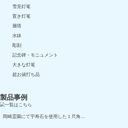
雪見灯篭
置き灯篭
層塔
水鉢
彫刻
記念碑・モニュメント
大きな灯篭
超お値打ち品
製品事例
岡崎霊園にて宇寿石を使用した１尺角…