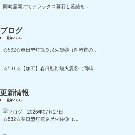
岡崎霊園にてデラックス墓石と墓誌を…
ブログ
☆532☆春日型灯籠９尺火袋③（岡崎市の…
☆531☆【加工】春日型灯籠火袋③（岡崎…
更新情報
2026年07月27日
☆532☆春日型灯籠９尺火袋③（…