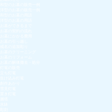
和型のお墓の販売一例
洋型のお墓の販売一例
和型のお墓の用語
洋型のお墓の用語
お墓ができるまで
お墓の契約の流れ
お墓にかかる費用
お墓の引っ越し
戒名の追加彫り
お墓のクリーニング
お墓のリフォーム
お墓の解体撤去・処分
灯篭の販売
立ち灯篭
生け込み灯篭
創作あかり
雪見灯篭
置き灯篭
層塔
水鉢
彫刻