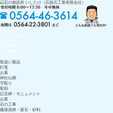
取扱い製品
いしたけの強み
お墓のこと
製品事例
会社概要
お問い合わせ
取扱い製品
灯篭
お墓
神社仏閣
字彫り
彫刻
記念碑・モニュメント
お庭
石の工事
建築資材・庭石・砂利