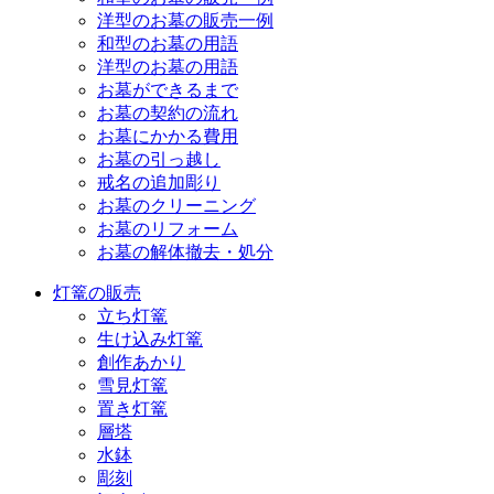
洋型のお墓の販売一例
和型のお墓の用語
洋型のお墓の用語
お墓ができるまで
お墓の契約の流れ
お墓にかかる費用
お墓の引っ越し
戒名の追加彫り
お墓のクリーニング
お墓のリフォーム
お墓の解体撤去・処分
灯篭の販売
立ち灯篭
生け込み灯篭
創作あかり
雪見灯篭
置き灯篭
層塔
水鉢
彫刻