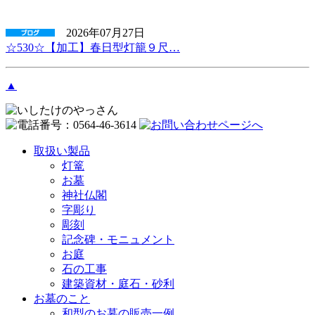
2026年07月27日
☆530☆【加工】春日型灯籠９尺…
▲
取扱い製品
灯篭
お墓
神社仏閣
字彫り
彫刻
記念碑・モニュメント
お庭
石の工事
建築資材・庭石・砂利
お墓のこと
和型のお墓の販売一例