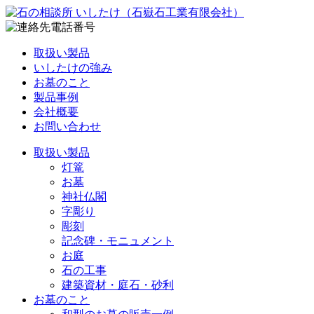
取扱い製品
いしたけの強み
お墓のこと
製品事例
会社概要
お問い合わせ
取扱い製品
灯篭
お墓
神社仏閣
字彫り
彫刻
記念碑・モニュメント
お庭
石の工事
建築資材・庭石・砂利
お墓のこと