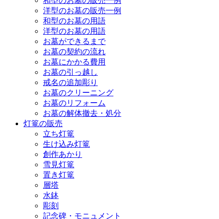
和型のお墓の販売一例
洋型のお墓の販売一例
和型のお墓の用語
洋型のお墓の用語
お墓ができるまで
お墓の契約の流れ
お墓にかかる費用
お墓の引っ越し
戒名の追加彫り
お墓のクリーニング
お墓のリフォーム
お墓の解体撤去・処分
灯篭の販売
立ち灯篭
生け込み灯篭
創作あかり
雪見灯篭
置き灯篭
層塔
水鉢
彫刻
記念碑・モニュメント