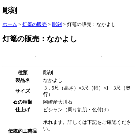
彫刻
ホーム
>
灯篭の販売
>
彫刻
>
灯篭の販売：なかよし
灯篭の販売：なかよし
種類
彫刻
製品名
なかよし
3．5尺（高さ）×3尺（幅）×1．3尺（奥
サイズ
行）
石の種類
岡崎産大川石
仕上げ
ビシャン（周り割肌・色付け）
承れます。詳しくは下記をご確認くださ
い。
伝統的工芸品