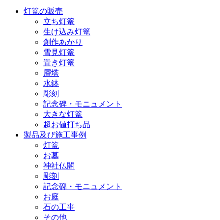
灯篭の販売
立ち灯篭
生け込み灯篭
創作あかり
雪見灯篭
置き灯篭
層塔
水鉢
彫刻
記念碑・モニュメント
大きな灯篭
超お値打ち品
製品及び施工事例
灯篭
お墓
神社仏閣
彫刻
記念碑・モニュメント
お庭
石の工事
その他