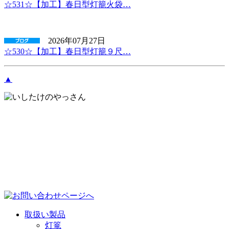
☆531☆【加工】春日型灯籠火袋…
2026年07月27日
☆530☆【加工】春日型灯籠９尺…
▲
取扱い製品
灯篭