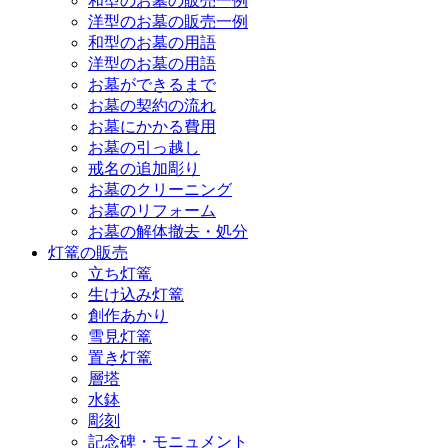
和型のお墓の販売一例
洋型のお墓の販売一例
和型のお墓の用語
洋型のお墓の用語
お墓ができるまで
お墓の契約の流れ
お墓にかかる費用
お墓の引っ越し
戒名の追加彫り
お墓のクリーニング
お墓のリフォーム
お墓の解体撤去・処分
灯篭の販売
立ち灯篭
生け込み灯篭
創作あかり
雪見灯篭
置き灯篭
層塔
水鉢
彫刻
記念碑・モニュメント