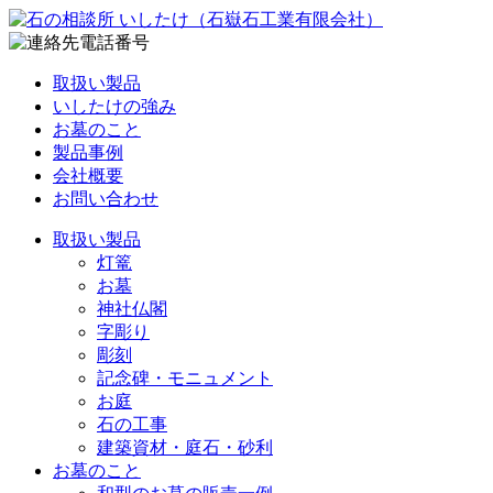
取扱い製品
いしたけの強み
お墓のこと
製品事例
会社概要
お問い合わせ
取扱い製品
灯篭
お墓
神社仏閣
字彫り
彫刻
記念碑・モニュメント
お庭
石の工事
建築資材・庭石・砂利
お墓のこと