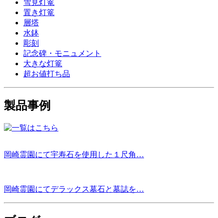
雪見灯篭
置き灯篭
層塔
水鉢
彫刻
記念碑・モニュメント
大きな灯篭
超お値打ち品
製品事例
岡崎霊園にて宇寿石を使用した１尺角…
岡崎霊園にてデラックス墓石と墓誌を…