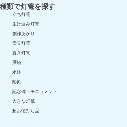
種類で灯篭を探す
立ち灯篭
生け込み灯篭
創作あかり
雪見灯篭
置き灯篭
層塔
水鉢
彫刻
記念碑・モニュメント
大きな灯篭
超お値打ち品