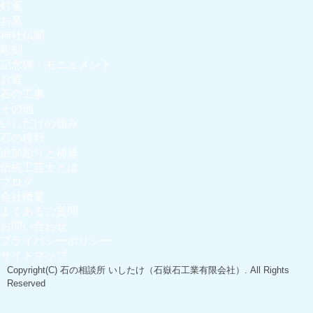
灯篭
お墓
神社仏閣
彫刻
記念碑・モニュメント
お庭
石の工事
その他
いしたけの強み
石の種類
追加彫りと補修
伝統工芸士とは
ブログ
会社概要
よくあるご質問
お問い合わせ
プライバシーポリシー
サイトマップ
Copyright(C)
石の相談所 いしたけ（石嶽石工業有限会社）
. All Rights
Reserved