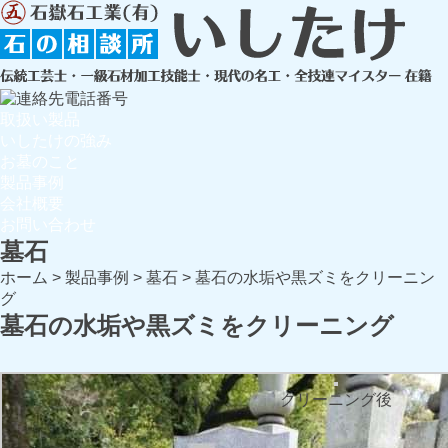
取扱い製品
いしたけの強み
お墓のこと
製品事例
会社概要
お問い合わせ
墓石
ホーム
>
製品事例
>
墓石
>
墓石の水垢や黒ズミをクリーニン
グ
墓石の水垢や黒ズミをクリーニング
クリーニング後