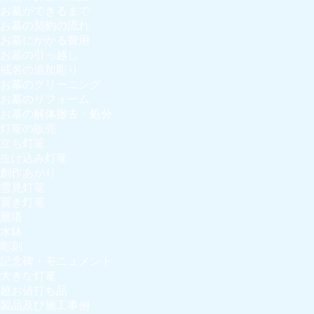
お墓ができるまで
お墓の契約の流れ
お墓にかかる費用
お墓の引っ越し
戒名の追加彫り
お墓のクリーニング
お墓のリフォーム
お墓の解体撤去・処分
灯篭の販売
立ち灯篭
生け込み灯篭
創作あかり
雪見灯篭
置き灯篭
層塔
水鉢
彫刻
記念碑・モニュメント
大きな灯篭
超お値打ち品
製品及び施工事例