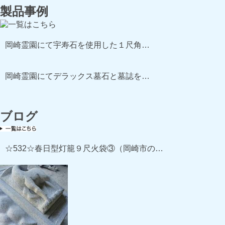
製品事例
岡崎霊園にて宇寿石を使用した１尺角…
岡崎霊園にてデラックス墓石と墓誌を…
ブログ
☆532☆春日型灯籠９尺火袋③（岡崎市の…