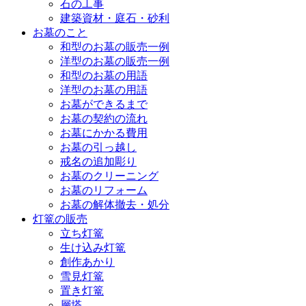
石の工事
建築資材・庭石・砂利
お墓のこと
和型のお墓の販売一例
洋型のお墓の販売一例
和型のお墓の用語
洋型のお墓の用語
お墓ができるまで
お墓の契約の流れ
お墓にかかる費用
お墓の引っ越し
戒名の追加彫り
お墓のクリーニング
お墓のリフォーム
お墓の解体撤去・処分
灯篭の販売
立ち灯篭
生け込み灯篭
創作あかり
雪見灯篭
置き灯篭
層塔