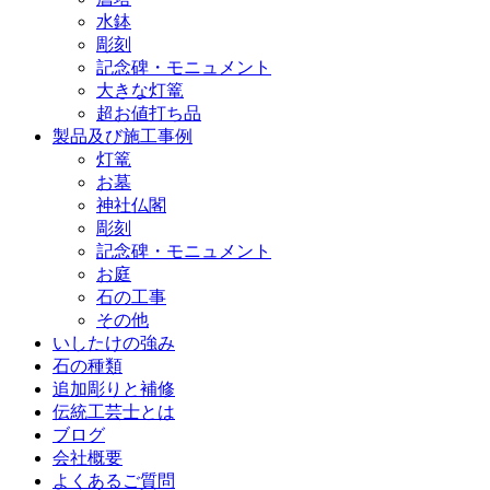
水鉢
彫刻
記念碑・モニュメント
大きな灯篭
超お値打ち品
製品及び施工事例
灯篭
お墓
神社仏閣
彫刻
記念碑・モニュメント
お庭
石の工事
その他
いしたけの強み
石の種類
追加彫りと補修
伝統工芸士とは
ブログ
会社概要
よくあるご質問