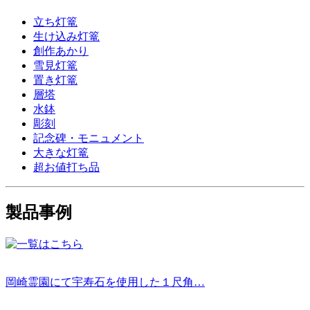
立ち灯篭
生け込み灯篭
創作あかり
雪見灯篭
置き灯篭
層塔
水鉢
彫刻
記念碑・モニュメント
大きな灯篭
超お値打ち品
製品事例
岡崎霊園にて宇寿石を使用した１尺角…