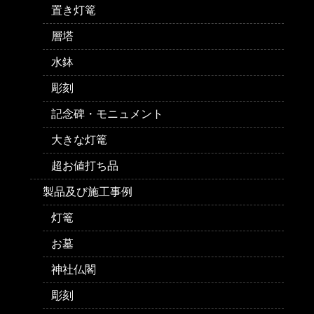
置き灯篭
層塔
水鉢
彫刻
記念碑・モニュメント
大きな灯篭
超お値打ち品
製品及び施工事例
灯篭
お墓
神社仏閣
彫刻