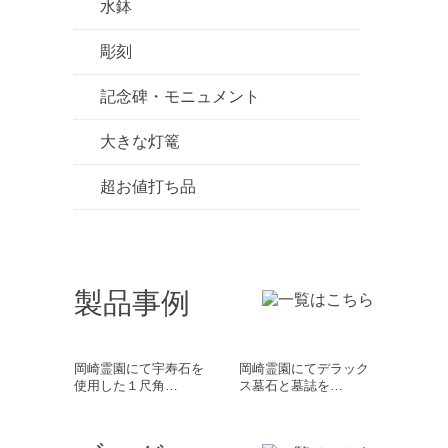
水鉢
彫刻
記念碑・モニュメント
大きな灯篭
超お値打ち品
製品事例
岡崎霊園にて宇寿石を
岡崎霊園にてデラック
使用した１尺角…
ス墓石と墓誌を…