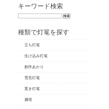
キーワード検索
種類で灯篭を探す
立ち灯篭
生け込み灯篭
創作あかり
雪見灯篭
置き灯篭
層塔