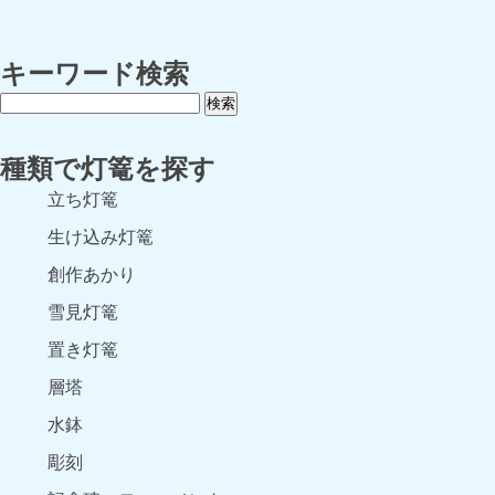
キーワード検索
種類で灯篭を探す
立ち灯篭
生け込み灯篭
創作あかり
雪見灯篭
置き灯篭
層塔
水鉢
彫刻