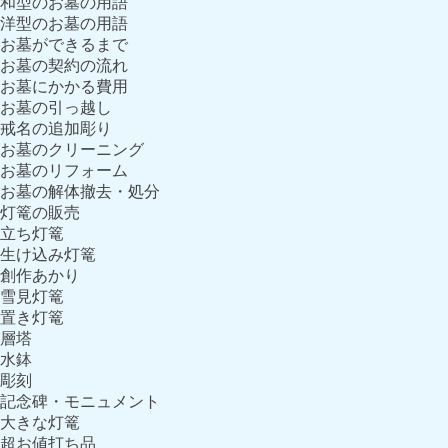
和型のお墓の用語
洋型のお墓の用語
お墓ができるまで
お墓の契約の流れ
お墓にかかる費用
お墓の引っ越し
戒名の追加彫り
お墓のクリーニング
お墓のリフォーム
お墓の解体撤去・処分
灯篭の販売
立ち灯篭
生け込み灯篭
創作あかり
雪見灯篭
置き灯篭
層塔
水鉢
彫刻
記念碑・モニュメント
大きな灯篭
超お値打ち品