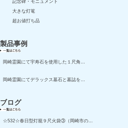
記念碑・モニュメント
大きな灯篭
超お値打ち品
製品事例
岡崎霊園にて宇寿石を使用した１尺角…
岡崎霊園にてデラックス墓石と墓誌を…
ブログ
☆532☆春日型灯籠９尺火袋③（岡崎市の…