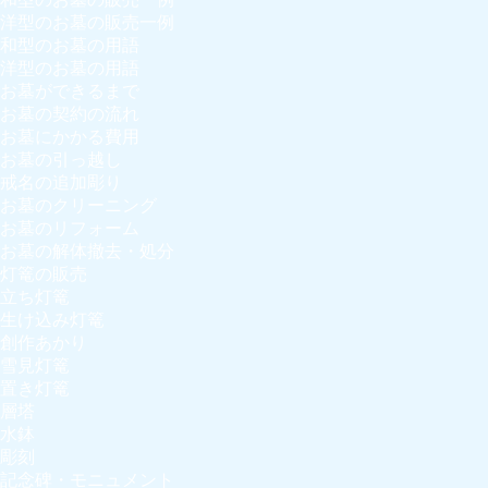
洋型のお墓の販売一例
和型のお墓の用語
洋型のお墓の用語
お墓ができるまで
お墓の契約の流れ
お墓にかかる費用
お墓の引っ越し
戒名の追加彫り
お墓のクリーニング
お墓のリフォーム
お墓の解体撤去・処分
灯篭の販売
立ち灯篭
生け込み灯篭
創作あかり
雪見灯篭
置き灯篭
層塔
水鉢
彫刻
記念碑・モニュメント