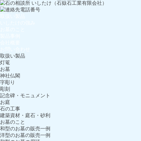
取扱い製品
いしたけの強み
お墓のこと
製品事例
会社概要
お問い合わせ
取扱い製品
灯篭
お墓
神社仏閣
字彫り
彫刻
記念碑・モニュメント
お庭
石の工事
建築資材・庭石・砂利
お墓のこと
和型のお墓の販売一例
洋型のお墓の販売一例