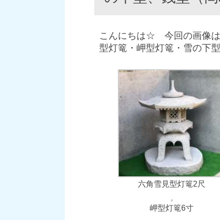
こんにちは☆ 今回の画像
型灯篭・岬型灯篭・雪の下型
六角雪見型灯篭2尺
岬型灯篭6寸