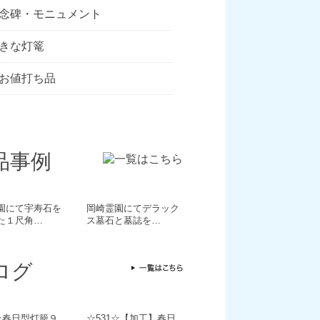
念碑・モニュメント
きな灯篭
お値打ち品
品事例
園にて宇寿石を
岡崎霊園にてデラック
た１尺角…
ス墓石と墓誌を…
ログ
2☆春日型灯籠９
☆531☆【加工】春日