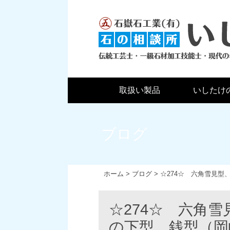
取扱い製品
いしたけ
ブログ
ホーム
>
ブログ
>
☆274☆ 六角雪見
☆274☆ 六角
の下型、銭型（岡