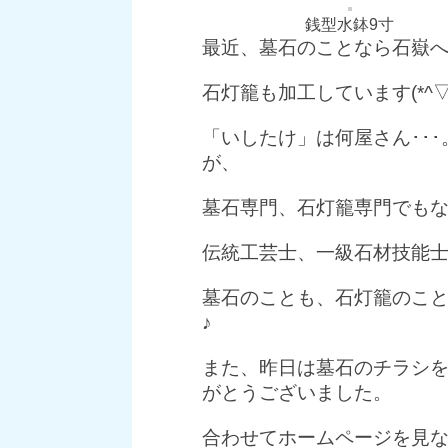
銭型水鉢9寸
最近、墓石のことなら石嶽へ
石灯籠も加工しています(*^▽
「いしたけ」は何屋さん･･
が、
墓石専門、石灯籠専門でも
伝統工芸士、一級石材技能士
墓石のことも、石灯籠のこ
♪
また、昨日は墓石のチラシ
がとうございました。
合わせてホームページを見