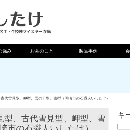
の強み
お墓のこと
製品事例
会
型、古代雪見型、岬型、雪の下型、銭型（岡崎市の石職人いしたけ）
キ
雪見型、古代雪見型、岬型、雪
崎市の石職人いしたけ）