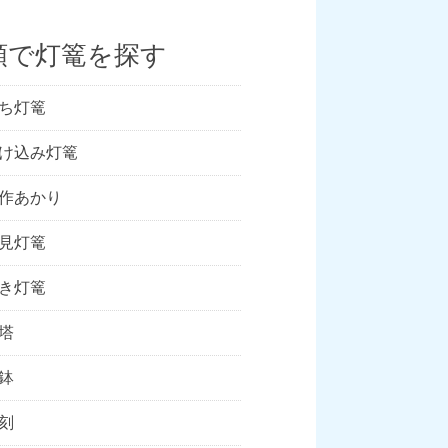
類で灯篭を探す
ち灯篭
け込み灯篭
作あかり
見灯篭
き灯篭
塔
鉢
刻