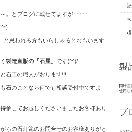
記
～。とブログに載せてますが･････
大
^*)
超
･。と思われる方もいらしゃるとおもいます
なく
製造直販の
「
石屋」
です(^^)/
製
と石工の職人がおります!!!
岡崎霊
とも石のことなら何でも相談受付中ですよ
使用し
を持参してお越しくださいましたお客様あり
ブ
ながらの石灯篭のお問合せのお客様ありがと
☆53