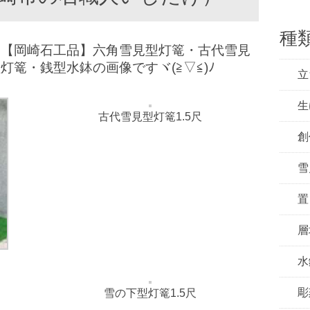
種
は【岡崎石工品】六角雪見型灯篭・古代雪見
灯篭・銭型水鉢の画像ですヾ(≧▽≦)ﾉ
立
生
古代雪見型灯篭1.5尺
創
雪
置
層
水
彫
雪の下型灯篭1.5尺