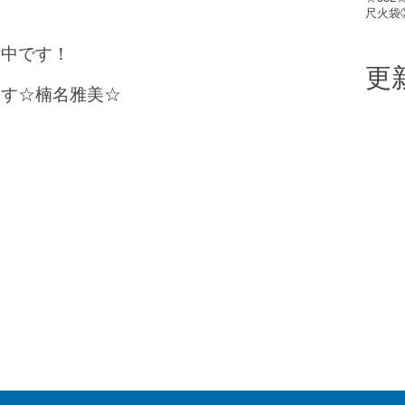
尺火袋
付中です！
更
ます☆楠名雅美☆