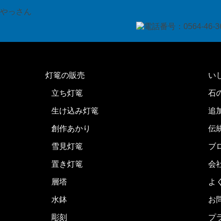
灯篭の販売
い
立ち灯篭
石
生け込み灯篭
追
創作あかり
伝
雪見灯篭
ブ
置き灯篭
会
層塔
よ
水鉢
お
彫刻
プ