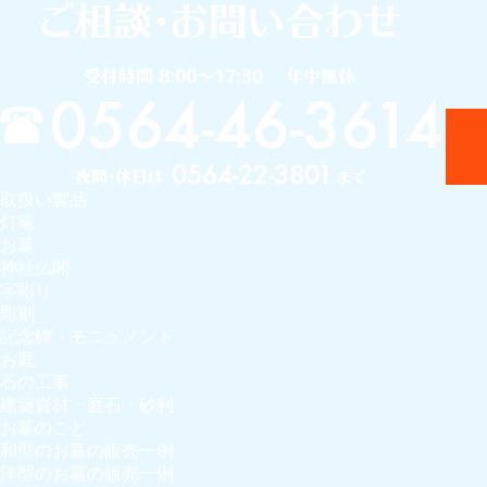
取扱い製品
灯篭
お墓
神社仏閣
字彫り
彫刻
記念碑・モニュメント
お庭
石の工事
建築資材・庭石・砂利
お墓のこと
和型のお墓の販売一例
洋型のお墓の販売一例