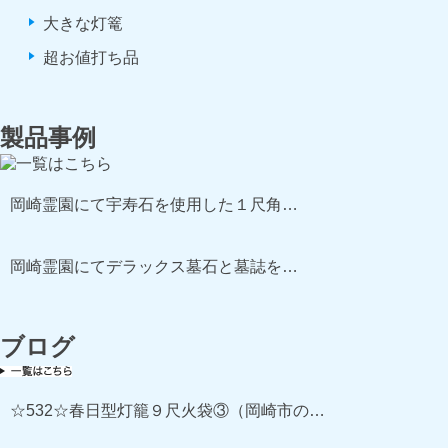
大きな灯篭
超お値打ち品
製品事例
岡崎霊園にて宇寿石を使用した１尺角…
岡崎霊園にてデラックス墓石と墓誌を…
ブログ
☆532☆春日型灯籠９尺火袋③（岡崎市の…