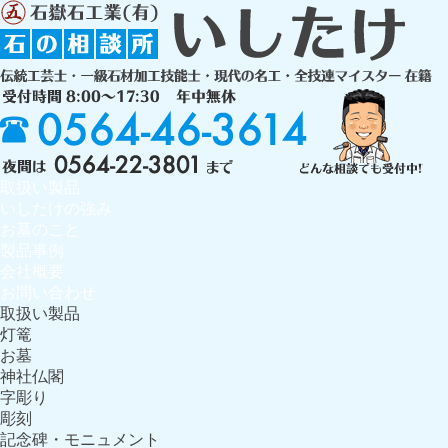
取扱い製品
いしたけの強み
お墓のこと
製品事例
会社概要
お問い合わせ
取扱い製品
灯篭
お墓
神社仏閣
字彫り
彫刻
記念碑・モニュメント