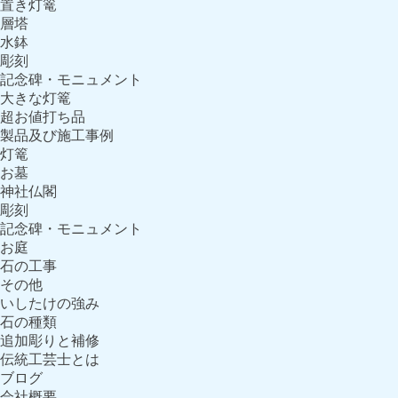
置き灯篭
層塔
水鉢
彫刻
記念碑・モニュメント
大きな灯篭
超お値打ち品
製品及び施工事例
灯篭
お墓
神社仏閣
彫刻
記念碑・モニュメント
お庭
石の工事
その他
いしたけの強み
石の種類
追加彫りと補修
伝統工芸士とは
ブログ
会社概要