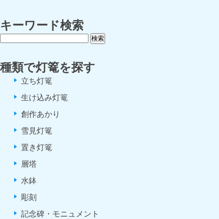
キーワード検索
種類で灯篭を探す
立ち灯篭
生け込み灯篭
創作あかり
雪見灯篭
置き灯篭
層塔
水鉢
彫刻
記念碑・モニュメント