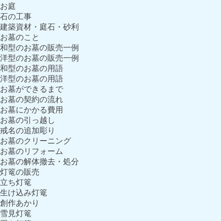
お庭
石の工事
建築資材・庭石・砂利
お墓のこと
和型のお墓の販売一例
洋型のお墓の販売一例
和型のお墓の用語
洋型のお墓の用語
お墓ができるまで
お墓の契約の流れ
お墓にかかる費用
お墓の引っ越し
戒名の追加彫り
お墓のクリーニング
お墓のリフォーム
お墓の解体撤去・処分
灯篭の販売
立ち灯篭
生け込み灯篭
創作あかり
雪見灯篭