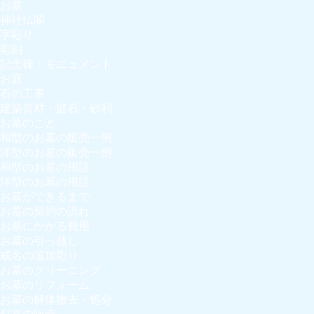
お墓
神社仏閣
字彫り
彫刻
記念碑・モニュメント
お庭
石の工事
建築資材・庭石・砂利
お墓のこと
和型のお墓の販売一例
洋型のお墓の販売一例
和型のお墓の用語
洋型のお墓の用語
お墓ができるまで
お墓の契約の流れ
お墓にかかる費用
お墓の引っ越し
戒名の追加彫り
お墓のクリーニング
お墓のリフォーム
お墓の解体撤去・処分