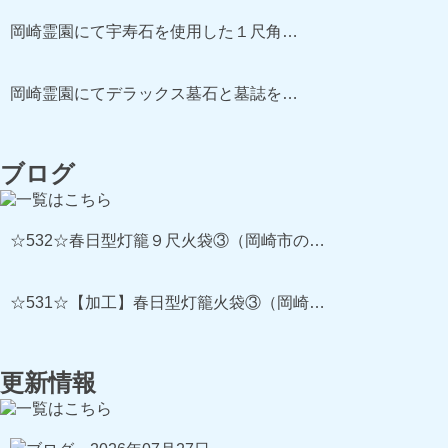
岡崎霊園にて宇寿石を使用した１尺角…
岡崎霊園にてデラックス墓石と墓誌を…
ブログ
☆532☆春日型灯籠９尺火袋③（岡崎市の…
☆531☆【加工】春日型灯籠火袋③（岡崎…
更新情報