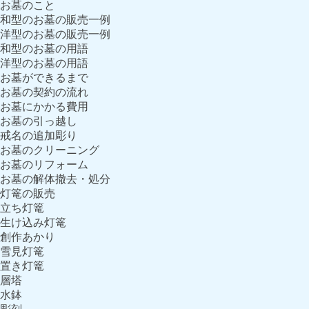
お墓のこと
和型のお墓の販売一例
洋型のお墓の販売一例
和型のお墓の用語
洋型のお墓の用語
お墓ができるまで
お墓の契約の流れ
お墓にかかる費用
お墓の引っ越し
戒名の追加彫り
お墓のクリーニング
お墓のリフォーム
お墓の解体撤去・処分
灯篭の販売
立ち灯篭
生け込み灯篭
創作あかり
雪見灯篭
置き灯篭
層塔
水鉢