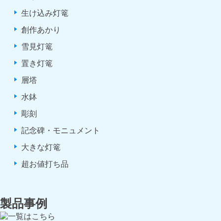
生け込み灯篭
創作あかり
雪見灯篭
置き灯篭
層塔
水鉢
彫刻
記念碑・モニュメント
大きな灯篭
超お値打ち品
製品事例