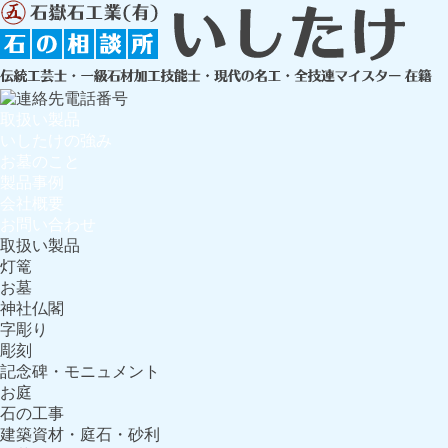
取扱い製品
いしたけの強み
お墓のこと
製品事例
会社概要
お問い合わせ
取扱い製品
灯篭
お墓
神社仏閣
字彫り
彫刻
記念碑・モニュメント
お庭
石の工事
建築資材・庭石・砂利