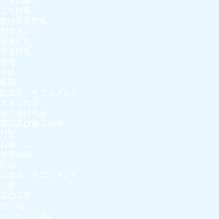
灯篭の販売
立ち灯篭
生け込み灯篭
創作あかり
雪見灯篭
置き灯篭
層塔
水鉢
彫刻
記念碑・モニュメント
大きな灯篭
超お値打ち品
製品及び施工事例
灯篭
お墓
神社仏閣
彫刻
記念碑・モニュメント
お庭
石の工事
その他
いしたけの強み