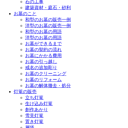
石の工事
建築資材・庭石・砂利
お墓のこと
和型のお墓の販売一例
洋型のお墓の販売一例
和型のお墓の用語
洋型のお墓の用語
お墓ができるまで
お墓の契約の流れ
お墓にかかる費用
お墓の引っ越し
戒名の追加彫り
お墓のクリーニング
お墓のリフォーム
お墓の解体撤去・処分
灯篭の販売
立ち灯篭
生け込み灯篭
創作あかり
雪見灯篭
置き灯篭
層塔