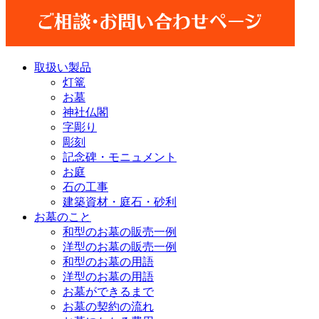
取扱い製品
灯篭
お墓
神社仏閣
字彫り
彫刻
記念碑・モニュメント
お庭
石の工事
建築資材・庭石・砂利
お墓のこと
和型のお墓の販売一例
洋型のお墓の販売一例
和型のお墓の用語
洋型のお墓の用語
お墓ができるまで
お墓の契約の流れ