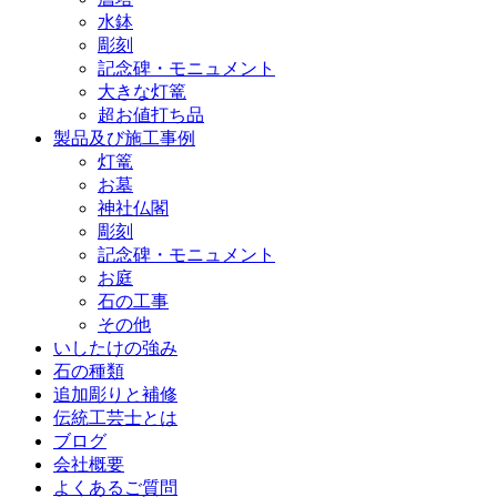
水鉢
彫刻
記念碑・モニュメント
大きな灯篭
超お値打ち品
製品及び施工事例
灯篭
お墓
神社仏閣
彫刻
記念碑・モニュメント
お庭
石の工事
その他
いしたけの強み
石の種類
追加彫りと補修
伝統工芸士とは
ブログ
会社概要
よくあるご質問