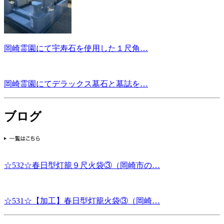
岡崎霊園にて宇寿石を使用した１尺角…
岡崎霊園にてデラックス墓石と墓誌を…
ブログ
☆532☆春日型灯籠９尺火袋③（岡崎市の…
☆531☆【加工】春日型灯籠火袋③（岡崎…