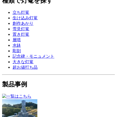
種類で灯篭を探す
立ち灯篭
生け込み灯篭
創作あかり
雪見灯篭
置き灯篭
層塔
水鉢
彫刻
記念碑・モニュメント
大きな灯篭
超お値打ち品
製品事例