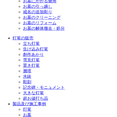
お墓にかかる費用
お墓の引っ越し
戒名の追加彫り
お墓のクリーニング
お墓のリフォーム
お墓の解体撤去・処分
灯篭の販売
立ち灯篭
生け込み灯篭
創作あかり
雪見灯篭
置き灯篭
層塔
水鉢
彫刻
記念碑・モニュメント
大きな灯篭
超お値打ち品
製品及び施工事例
灯篭
お墓