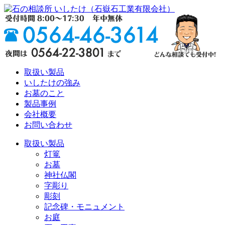
取扱い製品
いしたけの強み
お墓のこと
製品事例
会社概要
お問い合わせ
取扱い製品
灯篭
お墓
神社仏閣
字彫り
彫刻
記念碑・モニュメント
お庭