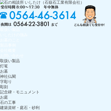
取扱い製品
いしたけの強み
お墓のこと
製品事例
会社概要
お問い合わせ
取扱い製品
灯篭
お墓
神社仏閣
字彫り
彫刻
記念碑・モニュメント
お庭
石の工事
建築資材・庭石・砂利