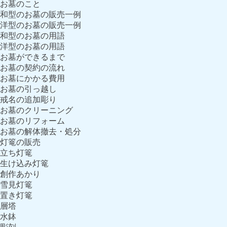
お墓のこと
和型のお墓の販売一例
洋型のお墓の販売一例
和型のお墓の用語
洋型のお墓の用語
お墓ができるまで
お墓の契約の流れ
お墓にかかる費用
お墓の引っ越し
戒名の追加彫り
お墓のクリーニング
お墓のリフォーム
お墓の解体撤去・処分
灯篭の販売
立ち灯篭
生け込み灯篭
創作あかり
雪見灯篭
置き灯篭
層塔
水鉢