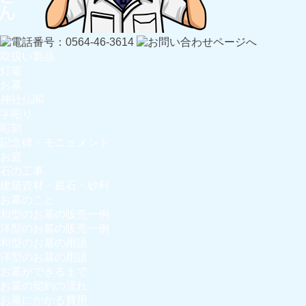
取扱い製品
灯篭
お墓
神社仏閣
字彫り
彫刻
記念碑・モニュメント
お庭
石の工事
建築資材・庭石・砂利
お墓のこと
和型のお墓の販売一例
洋型のお墓の販売一例
和型のお墓の用語
洋型のお墓の用語
お墓ができるまで
お墓の契約の流れ
お墓にかかる費用