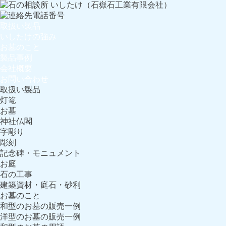
取扱い製品
いしたけの強み
お墓のこと
製品事例
会社概要
お問い合わせ
取扱い製品
灯篭
お墓
神社仏閣
字彫り
彫刻
記念碑・モニュメント
お庭
石の工事
建築資材・庭石・砂利
お墓のこと
和型のお墓の販売一例
洋型のお墓の販売一例