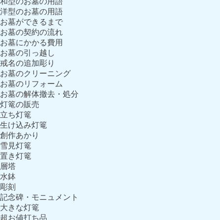
和型のお墓の用語
洋型のお墓の用語
お墓ができるまで
お墓の契約の流れ
お墓にかかる費用
お墓の引っ越し
戒名の追加彫り
お墓のクリーニング
お墓のリフォーム
お墓の解体撤去・処分
灯篭の販売
立ち灯篭
生け込み灯篭
創作あかり
雪見灯篭
置き灯篭
層塔
水鉢
彫刻
記念碑・モニュメント
大きな灯篭
超お値打ち品