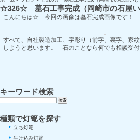
☆326☆ 墓石工事完成（岡崎市の石屋
こんにちは☆ 今回の画像は墓石完成画像です！
すべて、自社製造加工、字彫り（前字、裏字、家紋
しようと思います。 石のことなら何でも相談受付
キーワード検索
種類で灯篭を探す
立ち灯篭
生け込み灯篭