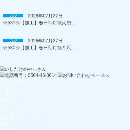
2026年07月27日
☆531☆【加工】春日型灯籠火袋…
2026年07月27日
☆530☆【加工】春日型灯籠９尺…
取扱い製品
灯篭
お墓
神社仏閣
字彫り
彫刻
記念碑・モニュメント
お庭