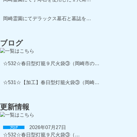
岡崎霊園にてデラックス墓石と墓誌を…
ブログ
☆532☆春日型灯籠９尺火袋③（岡崎市の…
☆531☆【加工】春日型灯籠火袋③（岡崎…
更新情報
2026年07月27日
☆532☆春日型灯籠９尺火袋③（…