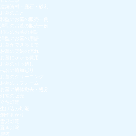
石の工事
建築資材・庭石・砂利
お墓のこと
和型のお墓の販売一例
洋型のお墓の販売一例
和型のお墓の用語
洋型のお墓の用語
お墓ができるまで
お墓の契約の流れ
お墓にかかる費用
お墓の引っ越し
戒名の追加彫り
お墓のクリーニング
お墓のリフォーム
お墓の解体撤去・処分
灯篭の販売
立ち灯篭
生け込み灯篭
創作あかり
雪見灯篭
置き灯篭
層塔