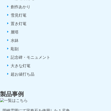
創作あかり
雪見灯篭
置き灯篭
層塔
水鉢
彫刻
記念碑・モニュメント
大きな灯篭
超お値打ち品
製品事例
岡崎霊園にて宇寿石を使用した１尺角…