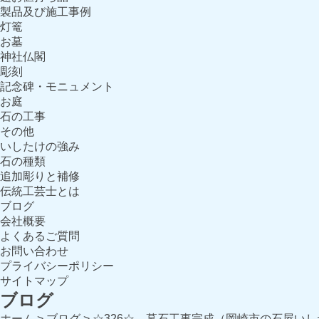
製品及び施工事例
灯篭
お墓
神社仏閣
彫刻
記念碑・モニュメント
お庭
石の工事
その他
いしたけの強み
石の種類
追加彫りと補修
伝統工芸士とは
ブログ
会社概要
よくあるご質問
お問い合わせ
プライバシーポリシー
サイトマップ
ブログ
ホーム
>
ブログ
>
☆326☆ 墓石工事完成（岡崎市の石屋いし