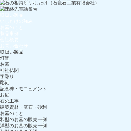
取扱い製品
いしたけの強み
お墓のこと
製品事例
会社概要
お問い合わせ
取扱い製品
灯篭
お墓
神社仏閣
字彫り
彫刻
記念碑・モニュメント
お庭
石の工事
建築資材・庭石・砂利
お墓のこと
和型のお墓の販売一例
洋型のお墓の販売一例