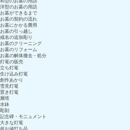
和型のお墓の用語
洋型のお墓の用語
お墓ができるまで
お墓の契約の流れ
お墓にかかる費用
お墓の引っ越し
戒名の追加彫り
お墓のクリーニング
お墓のリフォーム
お墓の解体撤去・処分
灯篭の販売
立ち灯篭
生け込み灯篭
創作あかり
雪見灯篭
置き灯篭
層塔
水鉢
彫刻
記念碑・モニュメント
大きな灯篭
超お値打ち品