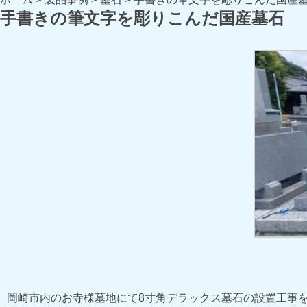
手書きの筆文字を彫りこんだ国産墓石
岡崎市内のお寺様墓地にて8寸角デラックス墓石の設置工事