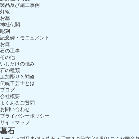
製品及び施工事例
灯篭
お墓
神社仏閣
彫刻
記念碑・モニュメント
お庭
石の工事
その他
いしたけの強み
石の種類
追加彫りと補修
伝統工芸士とは
ブログ
会社概要
よくあるご質問
お問い合わせ
プライバシーポリシー
サイトマップ
墓石
ホーム
>
製品事例
>
墓石
>
手書きの筆文字を彫りこんだ国産