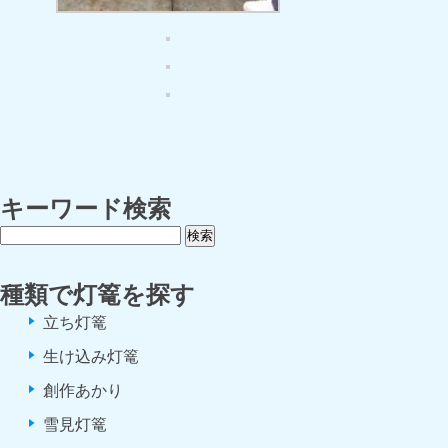
キーワード検索
種類で灯篭を探す
立ち灯篭
生け込み灯篭
創作あかり
雪見灯篭