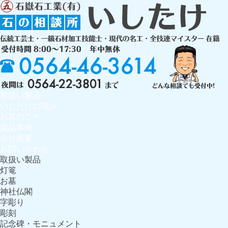
取扱い製品
いしたけの強み
お墓のこと
製品事例
会社概要
お問い合わせ
取扱い製品
灯篭
お墓
神社仏閣
字彫り
彫刻
記念碑・モニュメント