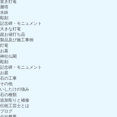
置き灯篭
層塔
水鉢
彫刻
記念碑・モニュメント
大きな灯篭
超お値打ち品
製品及び施工事例
灯篭
お墓
神社仏閣
彫刻
記念碑・モニュメント
お庭
石の工事
その他
いしたけの強み
石の種類
追加彫りと補修
伝統工芸士とは
ブログ
会社概要