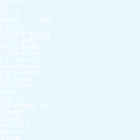
記念碑・モニュメント
お庭
石の工事
建築資材・庭石・砂利
お墓のこと
和型のお墓の販売一例
洋型のお墓の販売一例
和型のお墓の用語
洋型のお墓の用語
お墓ができるまで
お墓の契約の流れ
お墓にかかる費用
お墓の引っ越し
戒名の追加彫り
お墓のクリーニング
お墓のリフォーム
お墓の解体撤去・処分
灯篭の販売
立ち灯篭
生け込み灯篭
創作あかり
雪見灯篭