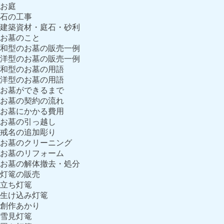
お庭
石の工事
建築資材・庭石・砂利
お墓のこと
和型のお墓の販売一例
洋型のお墓の販売一例
和型のお墓の用語
洋型のお墓の用語
お墓ができるまで
お墓の契約の流れ
お墓にかかる費用
お墓の引っ越し
戒名の追加彫り
お墓のクリーニング
お墓のリフォーム
お墓の解体撤去・処分
灯篭の販売
立ち灯篭
生け込み灯篭
創作あかり
雪見灯篭