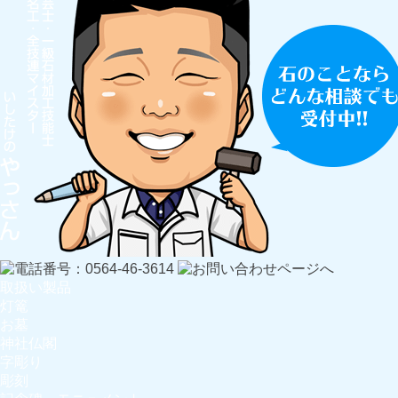
取扱い製品
灯篭
お墓
神社仏閣
字彫り
彫刻