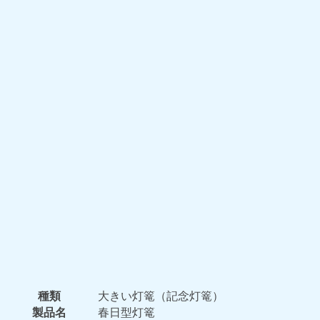
種類
大きい灯篭（記念灯篭）
製品名
春日型灯篭