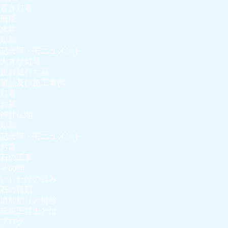
置き灯篭
層塔
水鉢
彫刻
記念碑・モニュメント
大きな灯篭
超お値打ち品
製品及び施工事例
灯篭
お墓
神社仏閣
彫刻
記念碑・モニュメント
お庭
石の工事
その他
いしたけの強み
石の種類
追加彫りと補修
伝統工芸士とは
ブログ