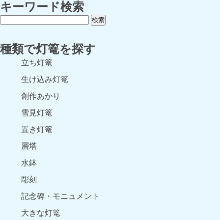
キーワード検索
種類で灯篭を探す
立ち灯篭
生け込み灯篭
創作あかり
雪見灯篭
置き灯篭
層塔
水鉢
彫刻
記念碑・モニュメント
大きな灯篭