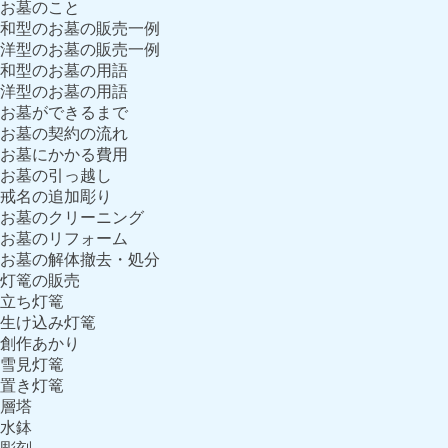
お墓のこと
和型のお墓の販売一例
洋型のお墓の販売一例
和型のお墓の用語
洋型のお墓の用語
お墓ができるまで
お墓の契約の流れ
お墓にかかる費用
お墓の引っ越し
戒名の追加彫り
お墓のクリーニング
お墓のリフォーム
お墓の解体撤去・処分
灯篭の販売
立ち灯篭
生け込み灯篭
創作あかり
雪見灯篭
置き灯篭
層塔
水鉢