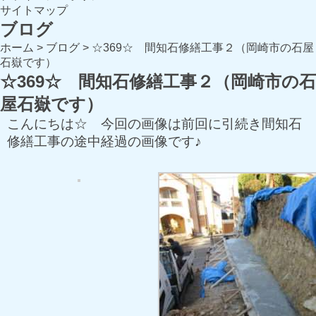
サイトマップ
ブログ
ホーム
>
ブログ
>
☆369☆ 間知石修繕工事２（岡崎市の石屋
石嶽です）
☆369☆ 間知石修繕工事２（岡崎市の石
屋石嶽です）
こんにちは☆ 今回の画像は前回に引続き間知石
修繕工事の途中経過の画像です♪