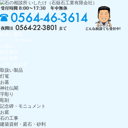
取扱い製品
いしたけの強み
お墓のこと
製品事例
会社概要
お問い合わせ
取扱い製品
灯篭
お墓
神社仏閣
字彫り
彫刻
記念碑・モニュメント
お庭
石の工事
建築資材・庭石・砂利