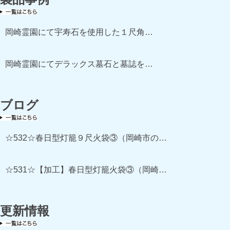
岡崎霊園にて宇寿石を使用した１尺角…
岡崎霊園にてデラックス墓石と墓誌を…
ブログ
☆532☆春日型灯籠９尺火袋③（岡崎市の…
☆531☆【加工】春日型灯籠火袋③（岡崎…
更新情報