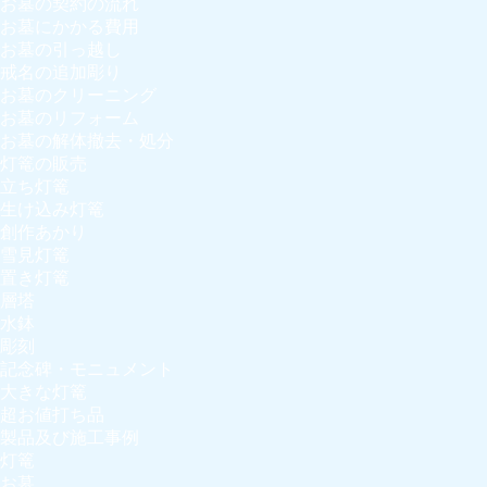
お墓の契約の流れ
お墓にかかる費用
お墓の引っ越し
戒名の追加彫り
お墓のクリーニング
お墓のリフォーム
お墓の解体撤去・処分
灯篭の販売
立ち灯篭
生け込み灯篭
創作あかり
雪見灯篭
置き灯篭
層塔
水鉢
彫刻
記念碑・モニュメント
大きな灯篭
超お値打ち品
製品及び施工事例
灯篭
お墓