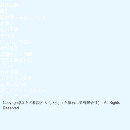
神社仏閣
彫刻
記念碑・モニュメント
お庭
石の工事
その他
いしたけの強み
石の種類
追加彫りと補修
伝統工芸士とは
ブログ
会社概要
よくあるご質問
お問い合わせ
プライバシーポリシー
サイトマップ
Copyright(C)
石の相談所 いしたけ（石嶽石工業有限会社）
. All Rights
Reserved