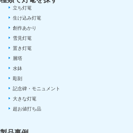
立ち灯篭
生け込み灯篭
創作あかり
雪見灯篭
置き灯篭
層塔
水鉢
彫刻
記念碑・モニュメント
大きな灯篭
超お値打ち品
製品事例