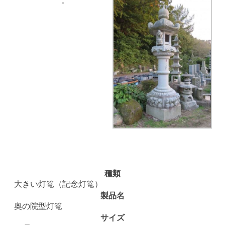
種類
大きい灯篭（記念灯篭）
製品名
奥の院型灯篭
サイズ