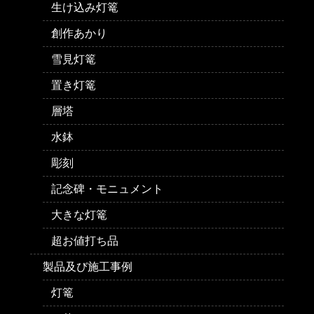
生け込み灯篭
創作あかり
雪見灯篭
置き灯篭
層塔
水鉢
彫刻
記念碑・モニュメント
大きな灯篭
超お値打ち品
製品及び施工事例
灯篭