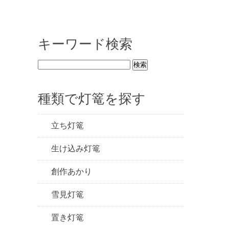
キーワード検索
種類で灯篭を探す
立ち灯篭
生け込み灯篭
創作あかり
雪見灯篭
置き灯篭