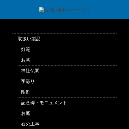
取扱い製品
灯篭
お墓
神社仏閣
字彫り
彫刻
記念碑・モニュメント
お庭
石の工事