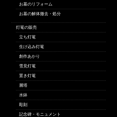
お墓のリフォーム
お墓の解体撤去・処分
灯篭の販売
立ち灯篭
生け込み灯篭
創作あかり
雪見灯篭
置き灯篭
層塔
水鉢
彫刻
記念碑・モニュメント