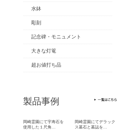
水鉢
彫刻
記念碑・モニュメント
大きな灯篭
超お値打ち品
製品事例
岡崎霊園にて宇寿石を
岡崎霊園にてデラック
使用した１尺角…
ス墓石と墓誌を…