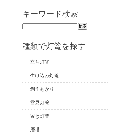
キーワード検索
種類で灯篭を探す
立ち灯篭
生け込み灯篭
創作あかり
雪見灯篭
置き灯篭
層塔