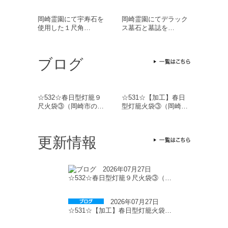
岡崎霊園にて宇寿石を
岡崎霊園にてデラック
使用した１尺角…
ス墓石と墓誌を…
ブログ
☆532☆春日型灯籠９
☆531☆【加工】春日
尺火袋③（岡崎市の…
型灯籠火袋③（岡崎…
更新情報
2026年07月27日
☆532☆春日型灯籠９尺火袋③（…
2026年07月27日
☆531☆【加工】春日型灯籠火袋…