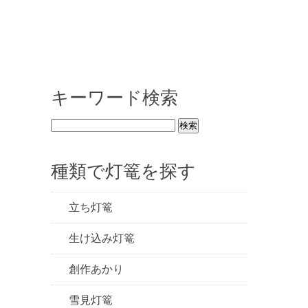
キーワード検索
種類で灯篭を探す
立ち灯篭
生け込み灯篭
創作あかり
雪見灯篭