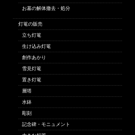
お墓の解体撤去・処分
灯篭の販売
立ち灯篭
生け込み灯篭
創作あかり
雪見灯篭
置き灯篭
層塔
水鉢
彫刻
記念碑・モニュメント