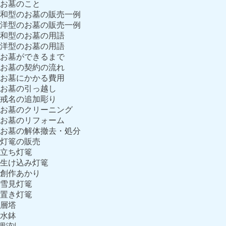
お墓のこと
和型のお墓の販売一例
洋型のお墓の販売一例
和型のお墓の用語
洋型のお墓の用語
お墓ができるまで
お墓の契約の流れ
お墓にかかる費用
お墓の引っ越し
戒名の追加彫り
お墓のクリーニング
お墓のリフォーム
お墓の解体撤去・処分
灯篭の販売
立ち灯篭
生け込み灯篭
創作あかり
雪見灯篭
置き灯篭
層塔
水鉢