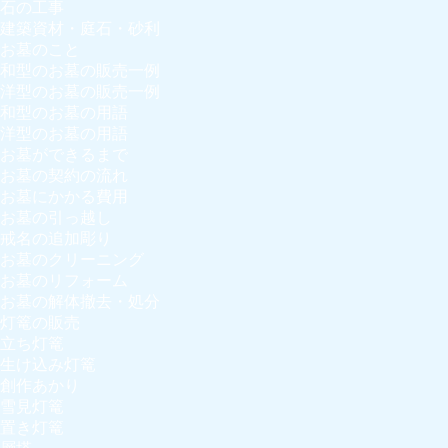
石の工事
建築資材・庭石・砂利
お墓のこと
和型のお墓の販売一例
洋型のお墓の販売一例
和型のお墓の用語
洋型のお墓の用語
お墓ができるまで
お墓の契約の流れ
お墓にかかる費用
お墓の引っ越し
戒名の追加彫り
お墓のクリーニング
お墓のリフォーム
お墓の解体撤去・処分
灯篭の販売
立ち灯篭
生け込み灯篭
創作あかり
雪見灯篭
置き灯篭