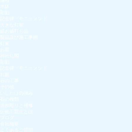
層塔
水鉢
彫刻
記念碑・モニュメント
大きな灯篭
超お値打ち品
製品及び施工事例
灯篭
お墓
神社仏閣
彫刻
記念碑・モニュメント
お庭
石の工事
その他
いしたけの強み
石の種類
追加彫りと補修
伝統工芸士とは
ブログ
会社概要
よくあるご質問