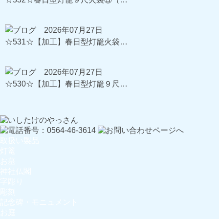
2026年07月27日
☆531☆【加工】春日型灯籠火袋…
2026年07月27日
☆530☆【加工】春日型灯籠９尺…
取扱い製品
灯篭
お墓
神社仏閣
字彫り
彫刻
記念碑・モニュメント
お庭