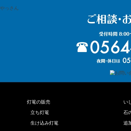
灯篭の販売
い
立ち灯篭
石
生け込み灯篭
追