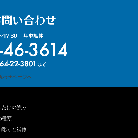
したけの強み
の種類
加彫りと補修