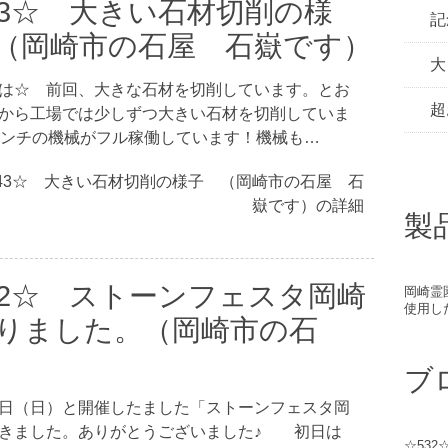
43☆ 大きい石材切削の様
記
（岡崎市の石屋 石嶽です）
大
は☆ 前回、大きな石材を切削しています。とお
超
から工場では少しずつ大きい石材を切削していま
インチの機械がフル稼働しています！機械も…
43☆ 大きい石材切削の様子 （岡崎市の石屋 石
嶽です）の詳細
製
42☆ ストーンフェスタ岡崎
岡崎霊
使用し
わりました。（岡崎市の石
ブ
3日（日）と開催したました「ストーンフェスタ岡
ができました。ありがとうございました♪ 初日は
☆53