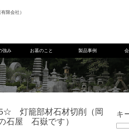
の強み
お墓のこと
製品事例
会
45☆ 灯籠部材石材切削（岡
キ
の石屋 石嶽です）