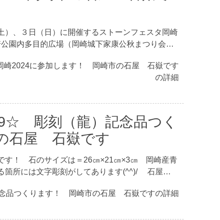
土）、３日（日）に開催するストーンフェスタ岡崎
岡崎公園内多目的広場（岡崎城下家康公秋まつり会…
岡崎2024に参加します！ 岡崎市の石屋 石嶽です
の詳細
39☆ 彫刻（龍）記念品つく
の石屋 石嶽です
す！ 石のサイズは＝26㎝×21㎝×3㎝ 岡崎産青
箇所には文字彫刻がしてあります(^^)/ 石屋…
記念品つくります！ 岡崎市の石屋 石嶽ですの詳細