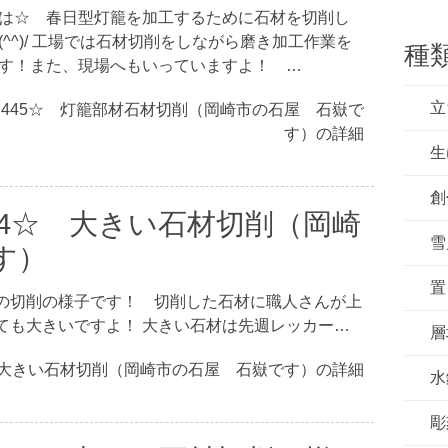
は☆ 春日型灯籠を加工するために石材を切削し
(^^)/ 工場では石材切削をしながら磨き加工作業を
種
す！また、現場へもいっていますよ！ …
立
☆445☆ 灯籠部材石材切削（岡崎市の石屋 石嶽で
す）の詳細
生
創
44☆ 大きい石材切削（岡崎
雪
す）
置
の切削の様子です！ 切削した石材に職人さんが上
ても大きいですよ！ 大きい石材は先週レッカー…
層
 大きい石材切削（岡崎市の石屋 石嶽です）の詳細
水
彫