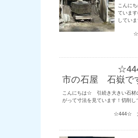
こんにち
ています
していま
☆4
市の石屋 石嶽で
こんにちは☆ 引続き大きい石材
がって寸法を見ています！切削し
☆444☆