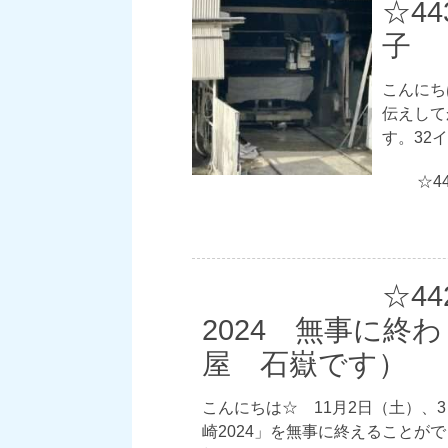
☆4
子 
こんにち
伝えして
す。32
☆4
☆4
2024 無事に終
屋 石嶽です）
こんにちは☆ 11月2日（土）、
崎2024」を無事に終えること