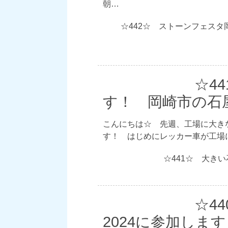
朝…
☆442☆ ストーンフェス
☆4
す！ 岡崎市の石
こんにちは☆ 先週、工場に大き
す！ はじめにレッカー車が工場
☆441☆ 大き
☆4
2024に参加しま