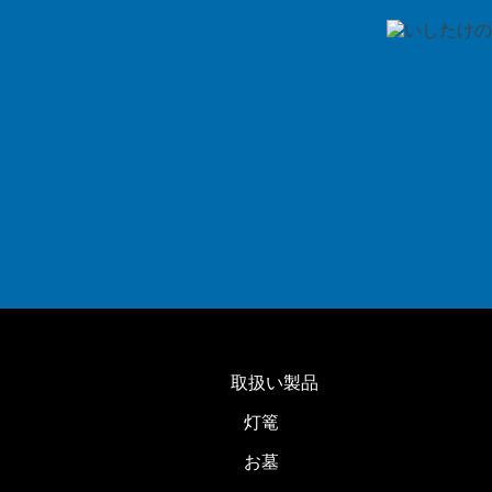
取扱い製品
灯篭
お墓