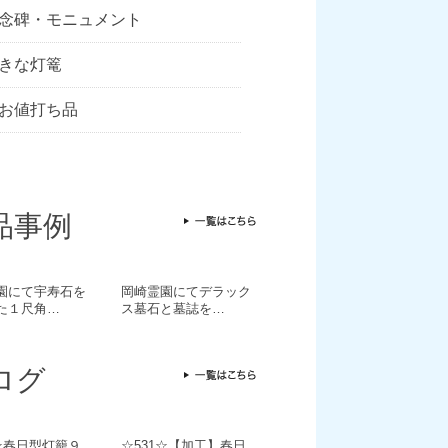
念碑・モニュメント
きな灯篭
お値打ち品
品事例
園にて宇寿石を
岡崎霊園にてデラック
た１尺角…
ス墓石と墓誌を…
ログ
2☆春日型灯籠９
☆531☆【加工】春日