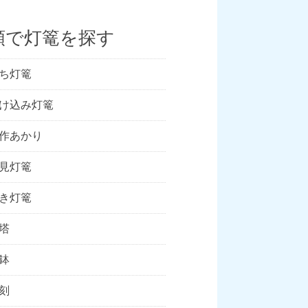
類で灯篭を探す
ち灯篭
け込み灯篭
作あかり
見灯篭
き灯篭
塔
鉢
刻