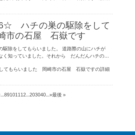
36☆ ハチの巣の駆除をして
崎市の石屋 石嶽です
の駆除をしてもらいました。 道路際の山にハチが
なく知っていました。それから だんだんハチの…
をしてもらいました 岡崎市の石屋 石嶽ですの詳細
«
...
8
9
10
11
12
...
20
30
40
...
»
最後 »