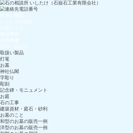
取扱い製品
いしたけの強み
お墓のこと
製品事例
会社概要
お問い合わせ
取扱い製品
灯篭
お墓
神社仏閣
字彫り
彫刻
記念碑・モニュメント
お庭
石の工事
建築資材・庭石・砂利
お墓のこと
和型のお墓の販売一例
洋型のお墓の販売一例