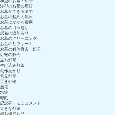
和型のお墓の用語
洋型のお墓の用語
お墓ができるまで
お墓の契約の流れ
お墓にかかる費用
お墓の引っ越し
戒名の追加彫り
お墓のクリーニング
お墓のリフォーム
お墓の解体撤去・処分
灯篭の販売
立ち灯篭
生け込み灯篭
創作あかり
雪見灯篭
置き灯篭
層塔
水鉢
彫刻
記念碑・モニュメント
大きな灯篭
超お値打ち品