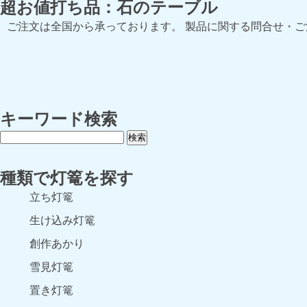
超お値打ち品：石のテーブル
ご注文は全国から承っております。 製品に関する問合せ・
キーワード検索
種類で灯篭を探す
立ち灯篭
生け込み灯篭
創作あかり
雪見灯篭
置き灯篭