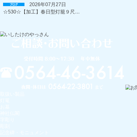
2026年07月27日
☆530☆【加工】春日型灯籠９尺…
取扱い製品
灯篭
お墓
神社仏閣
字彫り
彫刻
記念碑・モニュメント